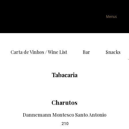
Sunset Ritual 05.09.26
Menus
Carta de Vinhos / Wine List
Bar
Snacks
Tabacaria
Charutos
Dannemann Montesco Santo Antonio
210