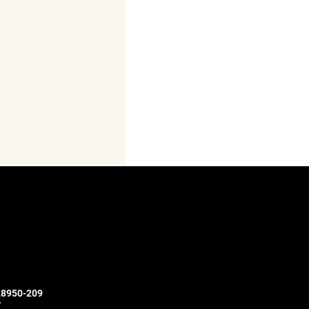
28950-209
r