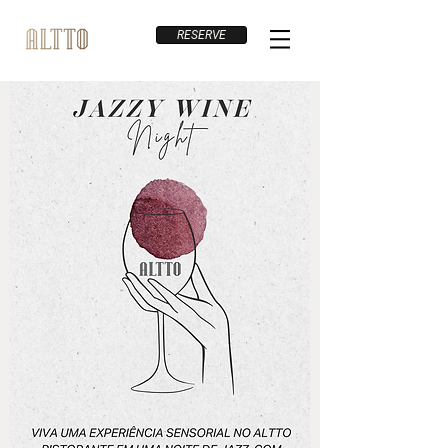
RESERVE
JAZZ
Y
WINE
Ni
gh